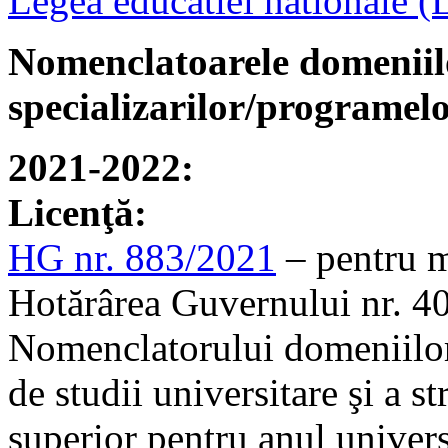
Legea educatiei nationale (
Nomenclatoarele domeniilo
specializarilor/programelo
2021-2022:
Licenţă:
HG nr. 883/2021
– pentru m
Hotărârea Guvernului nr. 4
Nomenclatorului domeniilor 
de studii universitare şi a st
superior pentru anul univer