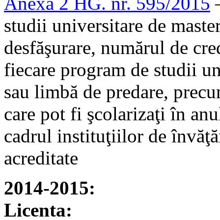
Anexa 2 HG. nr. 595/2015
–
studii universitare de master
desfăşurare, numărul de cred
fiecare program de studii u
sau limbă de predare, prec
care pot fi şcolarizaţi în an
cadrul instituţiilor de învăţ
acreditate
2014-2015:
Licenta: