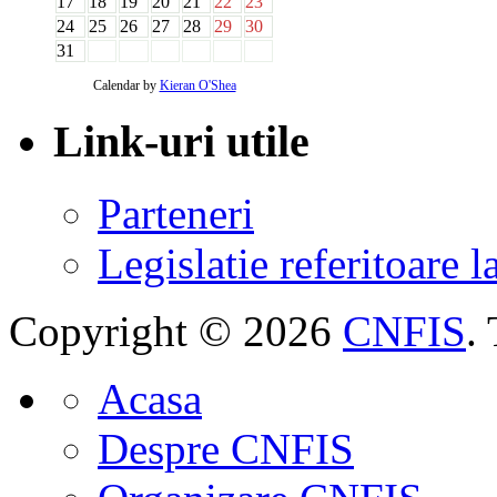
17
18
19
20
21
22
23
24
25
26
27
28
29
30
31
Calendar by
Kieran O'Shea
Link-uri utile
Parteneri
Legislatie referitoare 
Copyright © 2026
CNFIS
.
Acasa
Despre CNFIS