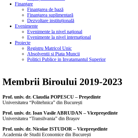
Finanțare
Finanțarea de bază
Finanțarea suplimentară
Dezvoltare instituțională
Evenimente
Evenimente la nivel național
Evenimente la nivel internațional
Proiecte
Registru Matricol Unic
Absolventii si Piata Muncii
Politici Publice in Invatamantul Superior
Membrii Biroului 2019-2023
Prof. univ. dr. Claudia POPESCU – Preşedinte
Universitatea “Politehnica” din București
Prof. univ. dr. Ioan Vasile ABRUDAN – Vicepreşedinte
Universitatea “Transilvania” din Brașov
Prof. univ. dr. Nicolae ISTUDOR – Vicepreşedinte
Academia de Studii Economice din București