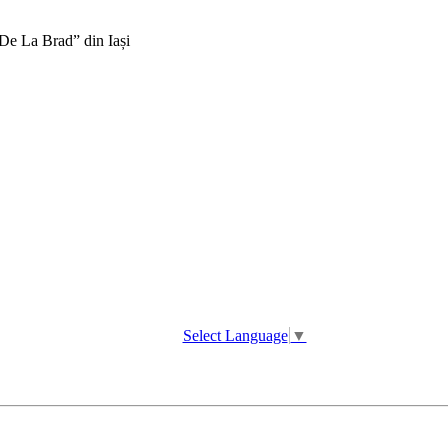
 De La Brad” din Iași
Select Language
▼