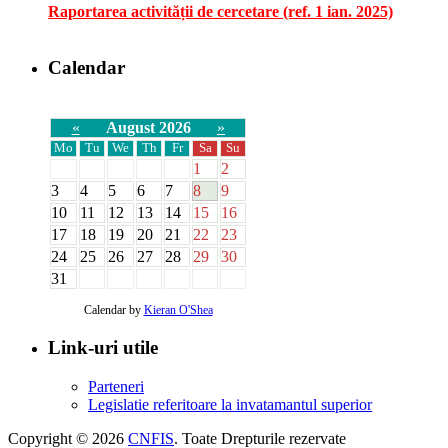
Raportarea activității de cercetare (ref. 1 ian. 2025)
Calendar
«
August 2026
»
Mo
Tu
We
Th
Fr
Sa
Su
1
2
3
4
5
6
7
8
9
10
11
12
13
14
15
16
17
18
19
20
21
22
23
24
25
26
27
28
29
30
31
Calendar by
Kieran O'Shea
Link-uri utile
Parteneri
Legislatie referitoare la invatamantul superior
Copyright © 2026
CNFIS
. Toate Drepturile rezervate