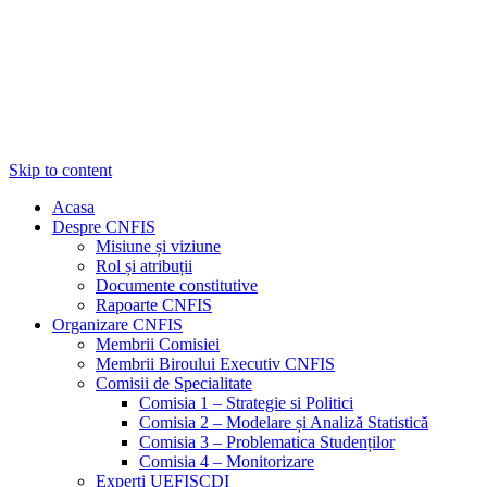
Skip to content
Acasa
Despre CNFIS
Misiune și viziune
Rol și atribuții
Documente constitutive
Rapoarte CNFIS
Organizare CNFIS
Membrii Comisiei
Membrii Biroului Executiv CNFIS
Comisii de Specialitate
Comisia 1 – Strategie si Politici
Comisia 2 – Modelare și Analiză Statistică
Comisia 3 – Problematica Studenților
Comisia 4 – Monitorizare
Experți UEFISCDI