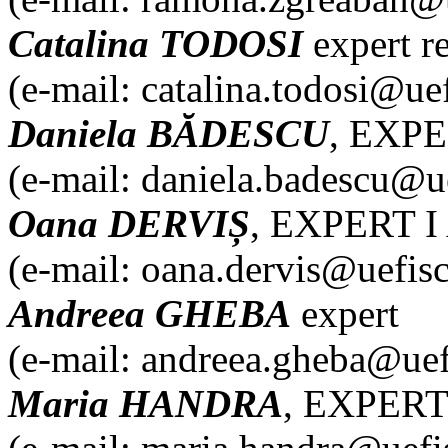
Catalina TODOSI
expert re
(e-mail: catalina.todosi@uef
Daniela BĂDESCU
, EXPE
(e-mail: daniela.badescu@ue
Oana DERVIȘ
, EXPERT I
(e-mail: oana.dervis@uefisc
Andreea GHEBA
expert
(e-mail: andreea.gheba@uef
Maria HANDRA
, EXPERT