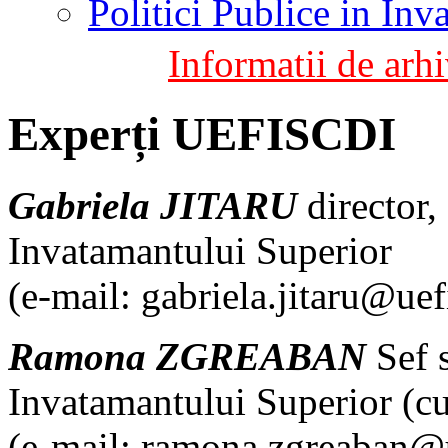
Politici Publice in In
Informatii de arhi
Experți UEFISCDI
Gabriela JITARU
director,
Invatamantului Superior
(e-mail: gabriela.jitaru@uef
Ramona ZGREABAN
Sef s
Invatamantului Superior (cu
(e-mail: ramona.zgreaban@u