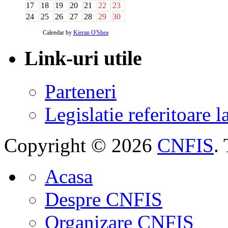
17
18
19
20
21
22
23
24
25
26
27
28
29
30
Calendar by
Kieran O'Shea
Link-uri utile
Parteneri
Legislatie referitoare 
Copyright © 2026
CNFIS
.
Acasa
Despre CNFIS
Organizare CNFIS