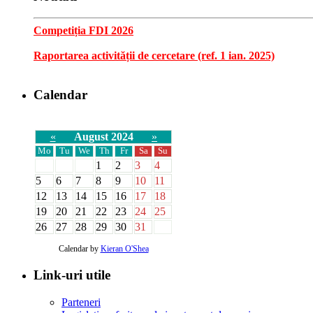
Competiția FDI 2026
Raportarea activității de cercetare (ref. 1 ian. 2025)
Calendar
«
August 2024
»
Mo
Tu
We
Th
Fr
Sa
Su
1
2
3
4
5
6
7
8
9
10
11
12
13
14
15
16
17
18
19
20
21
22
23
24
25
26
27
28
29
30
31
Calendar by
Kieran O'Shea
Link-uri utile
Parteneri