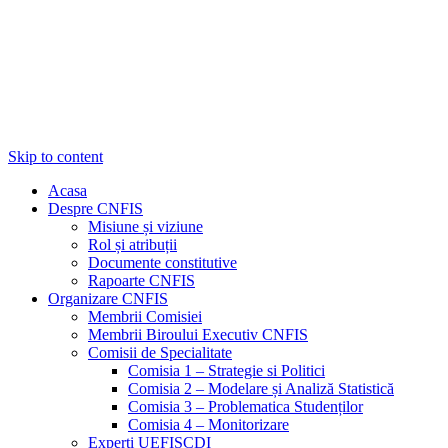
Skip to content
Acasa
Despre CNFIS
Misiune și viziune
Rol și atribuții
Documente constitutive
Rapoarte CNFIS
Organizare CNFIS
Membrii Comisiei
Membrii Biroului Executiv CNFIS
Comisii de Specialitate
Comisia 1 – Strategie si Politici
Comisia 2 – Modelare și Analiză Statistică
Comisia 3 – Problematica Studenților
Comisia 4 – Monitorizare
Experți UEFISCDI