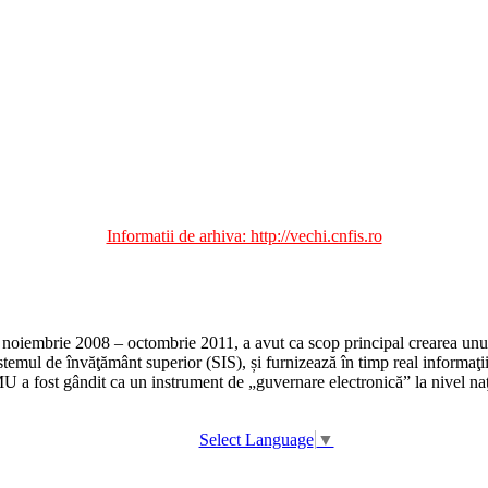
Informatii de arhiva: http://vechi.cnfis.ro
 noiembrie 2008 – octombrie 2011, a avut ca scop principal crearea unui 
stemul de învăţământ superior (SIS), și furnizează în timp real informaţii f
RMU a fost gândit ca un instrument de „guvernare electronică” la nivel na
Select Language
▼