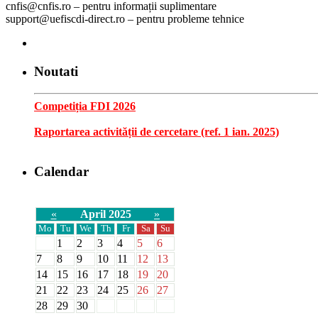
cnfis@cnfis.ro – pentru informații suplimentare
support@uefiscdi-direct.ro – pentru probleme tehnice
Noutati
Competiția FDI 2026
Raportarea activității de cercetare (ref. 1 ian. 2025)
Calendar
«
April 2025
»
Mo
Tu
We
Th
Fr
Sa
Su
1
2
3
4
5
6
7
8
9
10
11
12
13
14
15
16
17
18
19
20
21
22
23
24
25
26
27
28
29
30