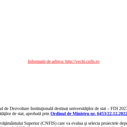
Informatii de arhiva: http://vechi.cnfis.ro
ul de Dezvoltare Instituţională destinat universităţilor de stat – FDI 20
ităţilor de stat, aprobată prin
Ordinul de Ministru nr. 6453/22.12.202
văţământului Superior (CNFIS) care va evalua şi selecta proiectele depu