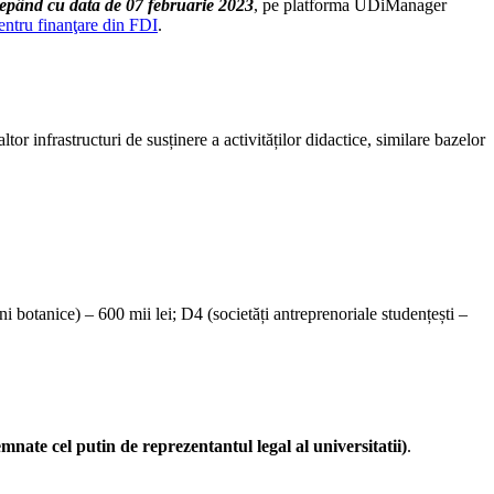
epând cu data de 07 februarie 2023
, pe platforma UDiManager
entru finanţare din FDI
.
tor infrastructuri de susținere a activităților didactice, similare bazelor
i botanice) – 600 mii lei; D4 (societăți antreprenoriale studențești –
emnate cel putin de reprezentantul legal al universitatii)
.