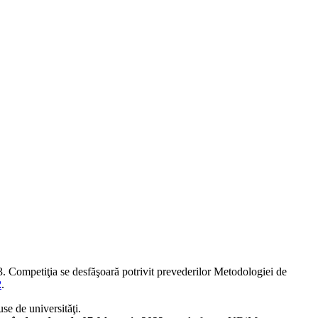
23. Competiţia se desfăşoară potrivit prevederilor Metodologiei de
2
.
se de universităţi.