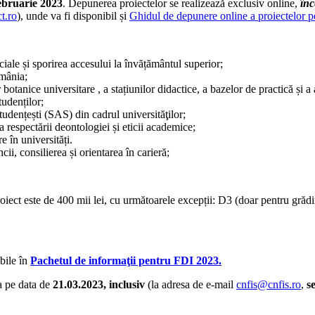
ebruarie 2023
. Depunerea proiectelor se realizează exclusiv online,
înc
ct.ro
), unde va fi disponibil și
Ghidul de depunere online a proiectelor p
ciale și sporirea accesului la învățământul superior;
omânia;
tanice universitare , a stațiunilor didactice, a bazelor de practică și a al
tudenților;
studențești (SAS) din cadrul universităţilor;
 a respectării deontologiei și eticii academice;
e în universități.
i, consilierea și orientarea în carieră;
iect este de 400 mii lei, cu următoarele excepții: D3 (doar pentru grădin
bile în
Pachetul de informaţii pentru FDI 2023.
na pe data de
21.03.2023, inclusiv
(la adresa de e-mail
cnfis@cnfis.ro
,
s