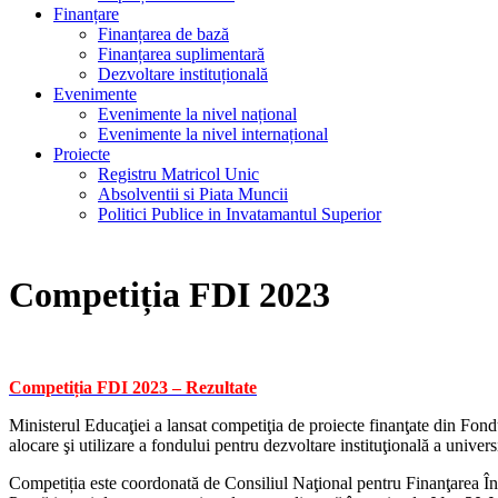
Finanțare
Finanțarea de bază
Finanțarea suplimentară
Dezvoltare instituțională
Evenimente
Evenimente la nivel național
Evenimente la nivel internațional
Proiecte
Registru Matricol Unic
Absolventii si Piata Muncii
Politici Publice in Invatamantul Superior
Competiția FDI 2023
Competiția FDI 2023 – Rezultate
Ministerul Educaţiei a lansat competiţia de proiecte finanţate din Fond
alocare şi utilizare a fondului pentru dezvoltare instituţională a univers
Competiția este coordonată de Consiliul Naţional pentru Finanţarea În