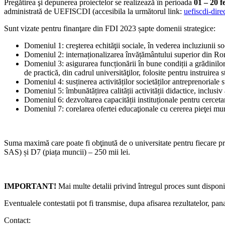
Pregătirea şi depunerea proiectelor se realizează în perioada
01 – 20 f
administrată de UEFISCDI (accesibila la următorul link:
uefiscdi-dire
Sunt vizate pentru finanţare din FDI 2023 șapte domenii strategice:
Domeniul 1: creşterea echităţii sociale, în vederea incluziunii so
Domeniul 2: internaționalizarea învățământului superior din R
Domeniul 3: asigurarea funcționării în bune condiții a grădinilor bo
de practică, din cadrul universităţilor, folosite pentru instruirea s
Domeniul 4: susținerea activităților societăților antreprenoriale 
Domeniul 5: îmbunătățirea calității activității didactice, inclusiv
Domeniul 6: dezvoltarea capacității instituționale pentru cercetar
Domeniul 7: corelarea ofertei educaţionale cu cererea pieţei munci
Suma maximă care poate fi obţinută de o universitate pentru fiecare pro
SAS) și D7 (piața muncii) – 250 mii lei.
IMPORTANT!
Mai multe detalii privind întregul proces sunt disponi
Eventualele contestatii pot fi transmise, dupa afisarea rezultatelor, pa
Contact: