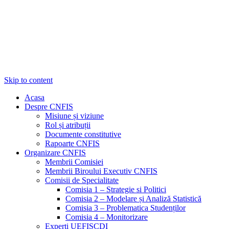
Skip to content
Acasa
Despre CNFIS
Misiune și viziune
Rol și atribuții
Documente constitutive
Rapoarte CNFIS
Organizare CNFIS
Membrii Comisiei
Membrii Biroului Executiv CNFIS
Comisii de Specialitate
Comisia 1 – Strategie si Politici
Comisia 2 – Modelare și Analiză Statistică
Comisia 3 – Problematica Studenților
Comisia 4 – Monitorizare
Experți UEFISCDI