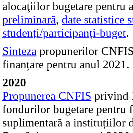
alocaţiilor bugetare pentru
preliminară
,
date statistice 
studenți/participanți-buget
.
Sinteza
propunerilor CNFIS 
finanțare pentru anul 2021.
2020
Propunerea CNFIS
privind 
fondurilor bugetare pentru f
suplimentară a instituțiilor