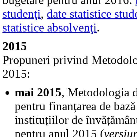
studenţi
,
date statistice stu
statistice absolvenţi
.
2015
Propuneri privind Metodolog
2015:
mai 2015
, Metodologia d
pentru finanțarea de bază
instituțiilor de învățămâ
pentru anul 2015 (
versiu