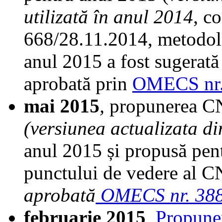
utilizată în anul 2014
, c
668/28.11.2014, metodolog
anul 2015 a fost sugerat
aprobată prin
OMECS nr.
mai 2015
,
propunerea C
(versiunea actualizata d
anul 2015 și propusă pent
punctului de vedere al 
aprobată
OMECS nr. 388
februarie 2015
,
Propune