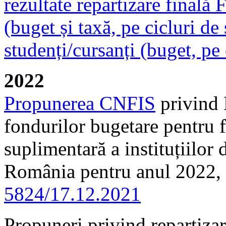
rezultate repartizare finală
(buget și taxă, pe cicluri de 
studenți/cursanți (buget, pe 
2022
Propunerea CNFIS
privind 
fondurilor bugetare pentru f
suplimentară a instituțiilor
România pentru anul 2022, 
5824/17.12.2021
Propuneri privind repartizare