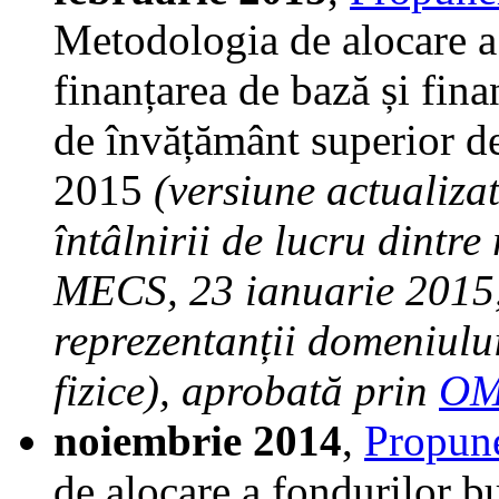
Metodologia de alocare a
finanțarea de bază și fina
de învățământ superior d
2015
(versiune actualiza
întâlnirii de lucru dintr
MECS, 23 ianuarie 2015, 
reprezentanții domeniului 
fizice), aprobată prin
OM
noiembrie 2014
,
Propun
de alocare a fondurilor b