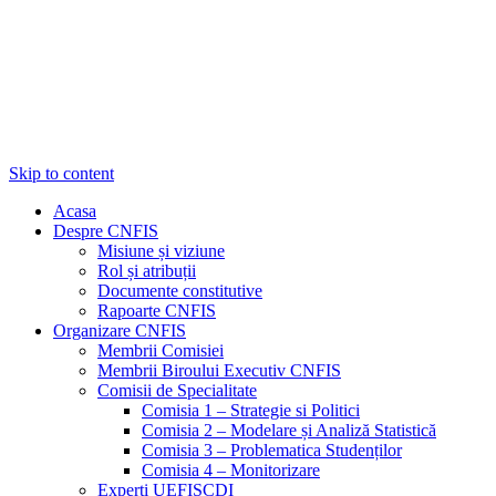
Skip to content
Acasa
Despre CNFIS
Misiune și viziune
Rol și atribuții
Documente constitutive
Rapoarte CNFIS
Organizare CNFIS
Membrii Comisiei
Membrii Biroului Executiv CNFIS
Comisii de Specialitate
Comisia 1 – Strategie si Politici
Comisia 2 – Modelare și Analiză Statistică
Comisia 3 – Problematica Studenților
Comisia 4 – Monitorizare
Experți UEFISCDI