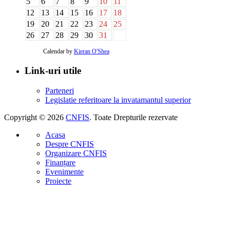
5
6
7
8
9
10
11
12
13
14
15
16
17
18
19
20
21
22
23
24
25
26
27
28
29
30
31
Calendar by
Kieran O'Shea
Link-uri utile
Parteneri
Legislatie referitoare la invatamantul superior
Copyright © 2026
CNFIS
. Toate Drepturile rezervate
Acasa
Despre CNFIS
Organizare CNFIS
Finanțare
Evenimente
Proiecte