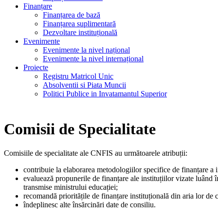
Finanțare
Finanțarea de bază
Finanțarea suplimentară
Dezvoltare instituțională
Evenimente
Evenimente la nivel național
Evenimente la nivel internațional
Proiecte
Registru Matricol Unic
Absolventii si Piata Muncii
Politici Publice in Invatamantul Superior
Comisii de Specialitate
Comisiile de specialitate ale CNFIS au următoarele atribuții:
contribuie la elaborarea metodologiilor specifice de finanțare a ins
evaluează propunerile de finanțare ale instituțiilor vizate luând
transmise ministrului educației;
recomandă prioritățile de finanțare instituțională din aria lor de
îndeplinesc alte însărcinări date de consiliu.