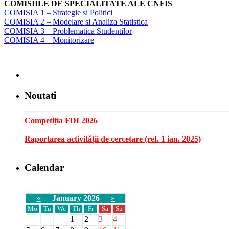
COMISIILE DE SPECIALITATE ALE CNFIS
COMISIA 1 – Strategie si Politici
COMISIA 2 – Modelare si Analiza Statistica
COMISIA 3 – Problematica Studentilor
COMISIA 4 – Monitorizare
Noutati
Competiția FDI 2026
Raportarea activității de cercetare (ref. 1 ian. 2025)
Calendar
«
January 2026
»
Mo
Tu
We
Th
Fr
Sa
Su
1
2
3
4