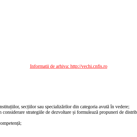
Informatii de arhiva: http://vechi.cnfis.ro
tituțiilor, secțiilor sau specializărilor din categoria avută în vedere;
 în considerare strategiile de dezvoltare și formulează propuneri de distr
 competență;